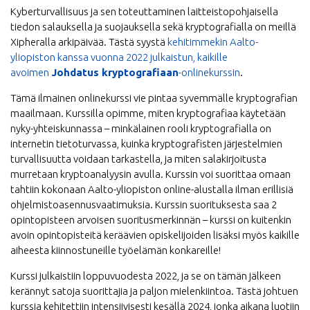
Kyberturvallisuus ja sen toteuttaminen laitteistopohjaisella
tiedon salauksella ja suojauksella sekä kryptografialla on meillä
Xipheralla arkipäivää. Tästä syystä
kehitimmekin Aalto-
yliopiston kanssa vuonna 2022 julkaistun, kaikille
avoimen
Johdatus kryptografiaan
-onlinekurssin
.
Tämä ilmainen onlinekurssi vie pintaa syvemmälle kryptografian
maailmaan. Kurssilla opimme, miten kryptografiaa käytetään
nyky-yhteiskunnassa – minkälainen rooli kryptografialla on
internetin tietoturvassa, kuinka kryptografisten järjestelmien
turvallisuutta voidaan tarkastella, ja miten salakirjoitusta
murretaan kryptoanalyysin avulla. Kurssin voi suorittaa omaan
tahtiin kokonaan Aalto-yliopiston online-alustalla ilman erillisiä
ohjelmistoasennusvaatimuksia. Kurssin suorituksesta saa 2
opintopisteen arvoisen suoritusmerkinnän – kurssi on kuitenkin
avoin opintopisteitä keräävien opiskelijoiden lisäksi myös kaikille
aiheesta kiinnostuneille työelämän konkareille!
Kurssi julkaistiin loppuvuodesta 2022, ja se on tämän jälkeen
kerännyt satoja suorittajia ja paljon mielenkiintoa. Tästä johtuen
kurssia kehitettiin intensiivisesti kesällä 2024, jonka aikana luotiin