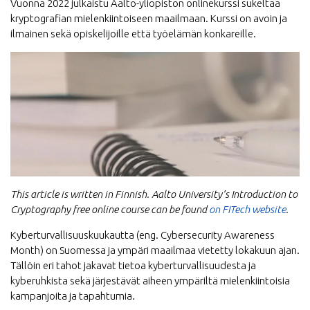
Vuonna 2022 julkaistu Aalto-yliopiston onlinekurssi sukeltaa
kryptografian mielenkiintoiseen maailmaan. Kurssi on avoin ja
ilmainen sekä opiskelijoille että työelämän konkareille.
This article is written in Finnish. Aalto University’s Introduction to
Cryptography free online course can be found
on FITech website
.
Kyberturvallisuuskuukautta (eng. Cybersecurity Awareness
Month) on Suomessa ja ympäri maailmaa vietetty lokakuun ajan.
Tällöin eri tahot jakavat tietoa kyberturvallisuudesta ja
kyberuhkista sekä järjestävät aiheen ympäriltä mielenkiintoisia
kampanjoita ja tapahtumia.